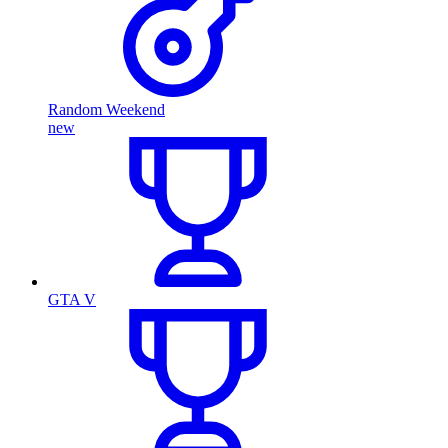
Random Weekend
new
GTA V