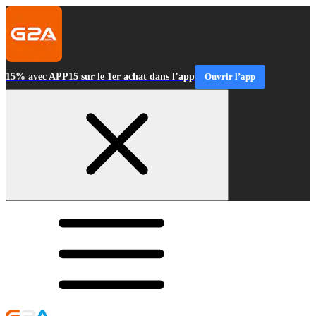
15% avec APP15 sur le 1er achat dans l’app
Ouvrir l’app