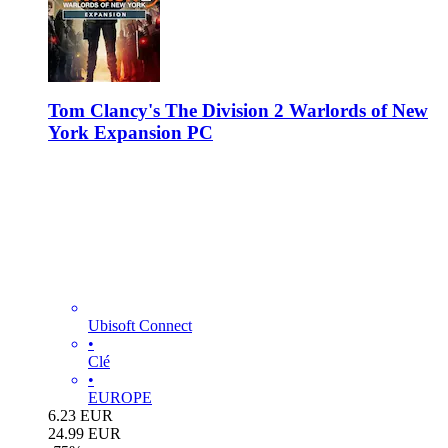
Tom Clancy's The Division 2 Warlords of New
York Expansion PC
Ubisoft Connect
•
Clé
•
EUROPE
6.23
EUR
24.99
EUR