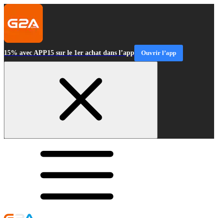
15% avec APP15 sur le 1er achat dans l’app
Ouvrir l’app