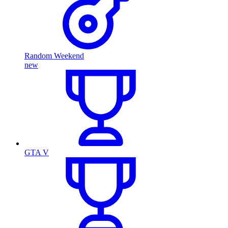
Random Weekend
new
GTA V