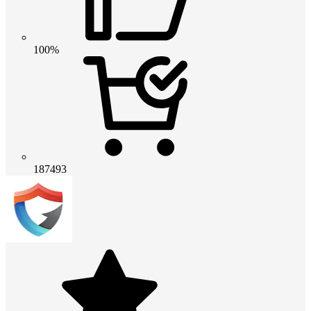
100%
187493