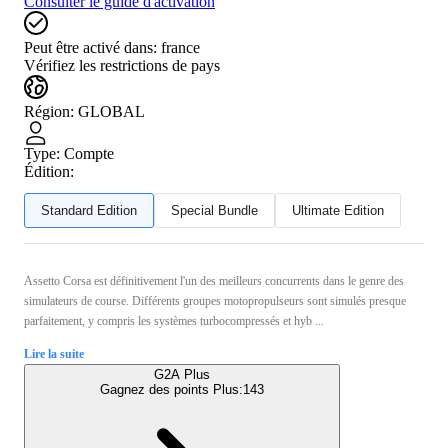
Consulter le guide d'activation
Peut être activé dans:
france
Vérifiez les restrictions de pays
Région
:
GLOBAL
Type
:
Compte
Édition:
Standard Edition
Special Bundle
Ultimate Edition
Assetto Corsa est définitivement l'un des meilleurs concurrents dans le genre des
simulateurs de course. Différents groupes motopropulseurs sont simulés presque
parfaitement, y compris les systèmes turbocompressés et hyb ...
Lire la suite
G2A Plus
Gagnez des points Plus:
143