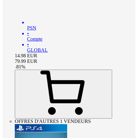
PSN
•
Compte
•
GLOBAL
14.98
EUR
79.99
EUR
-
81
%
OFFRES D'AUTRES 1 VENDEURS