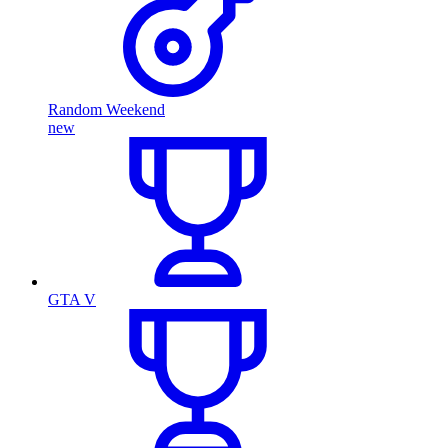
Random Weekend
new
GTA V