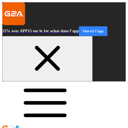
15% avec APP15 sur le 1er achat dans l’app
Ouvrir l’app