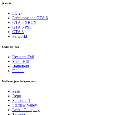
À venir
FC 27
Précommande GTA 6
GTA 6 XBOX
GTA 6 PS5
GTA 6
Palworld
Séries de jeux
Resident Evil
Silent Hill
Battlefield
Fallout
Meilleurs jeux indépendants
Peak
Repo
Schedule 1
Stardew Valley
Lethal Company
Terraria