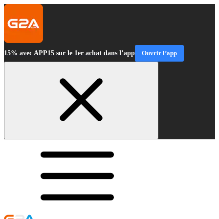
15% avec APP15 sur le 1er achat dans l’app
Ouvrir l’app