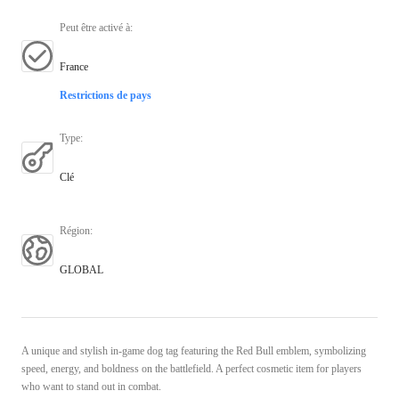
Peut être activé à
:
France
Restrictions de pays
Type
:
Clé
Région
:
GLOBAL
A unique and stylish in-game dog tag featuring the Red Bull emblem, symbolizing
speed, energy, and boldness on the battlefield. A perfect cosmetic item for players
who want to stand out in combat.