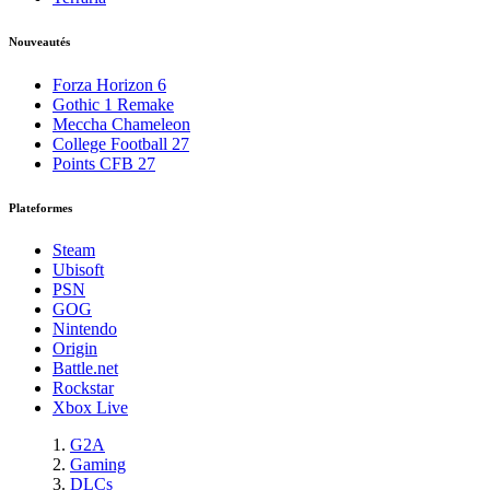
Nouveautés
Forza Horizon 6
Gothic 1 Remake
Meccha Chameleon
College Football 27
Points CFB 27
Plateformes
Steam
Ubisoft
PSN
GOG
Nintendo
Origin
Battle.net
Rockstar
Xbox Live
G2A
Gaming
DLCs