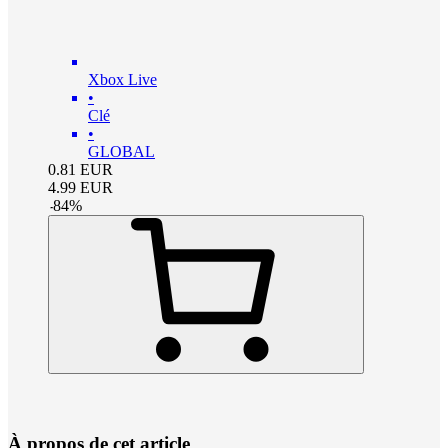
Xbox Live
•
Clé
•
GLOBAL
0.81
EUR
4.99
EUR
-
84
%
À propos de cet article