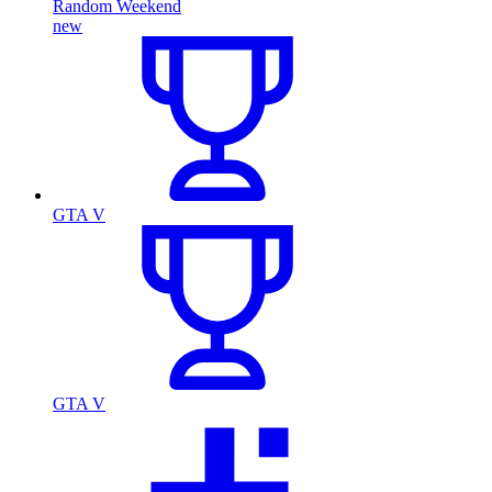
Random Weekend
new
GTA V
GTA V