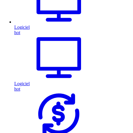
Logiciel
hot
Logiciel
hot