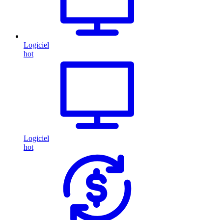
Logiciel
hot
Logiciel
hot