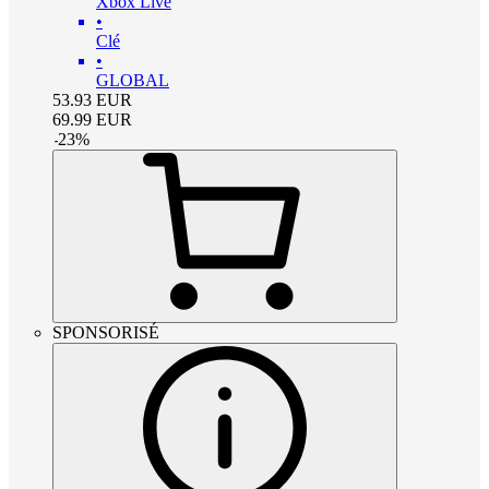
Xbox Live
•
Clé
•
GLOBAL
53.93
EUR
69.99
EUR
-
23
%
SPONSORISÉ