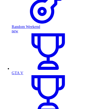
Random Weekend
new
GTA V