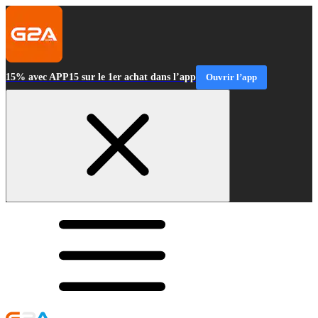
15% avec APP15 sur le 1er achat dans l’app
Ouvrir l’app