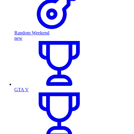
Random Weekend
new
GTA V