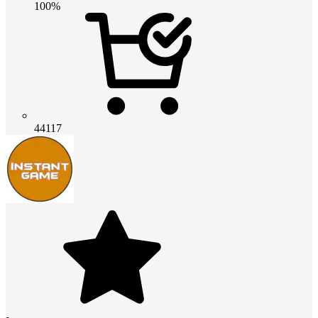
100%
44117