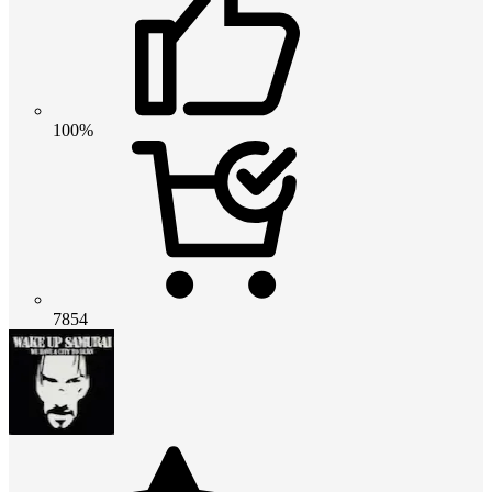
100%
7854