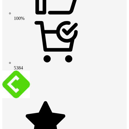
100%
5384