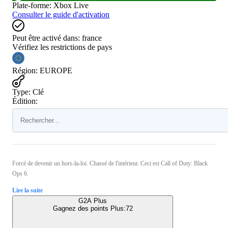
Plate-forme
:
Xbox Live
Consulter le guide d'activation
Peut être activé dans:
france
Vérifiez les restrictions de pays
Région
:
EUROPE
Type
:
Clé
Édition:
Forcé de devenir un hors-la-loi. Chassé de l'intérieur. Ceci est Call of Duty: Black
Ops 6.
Lire la suite
G2A Plus
Gagnez des points Plus:
72