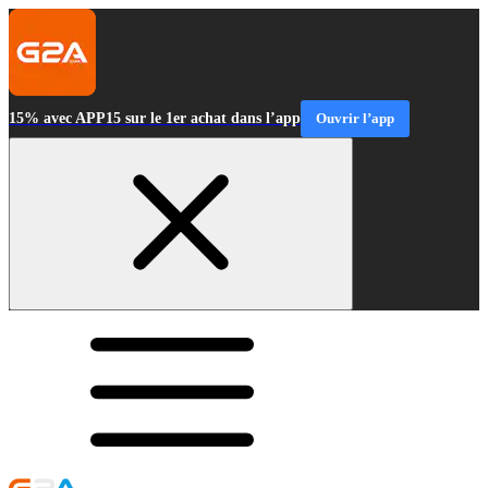
15% avec APP15 sur le 1er achat dans l’app
Ouvrir l’app