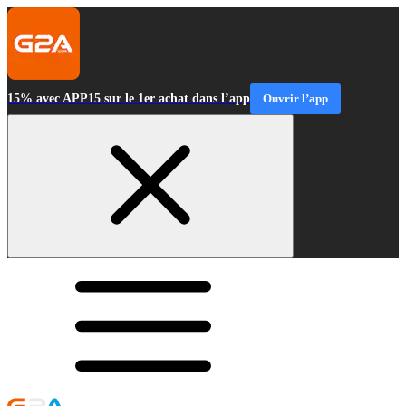
15% avec APP15 sur le 1er achat dans l’app
Ouvrir l’app