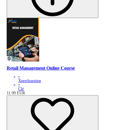
Retail Management Online Course
•
Xpertlearning
•
Clé
11.99
EUR