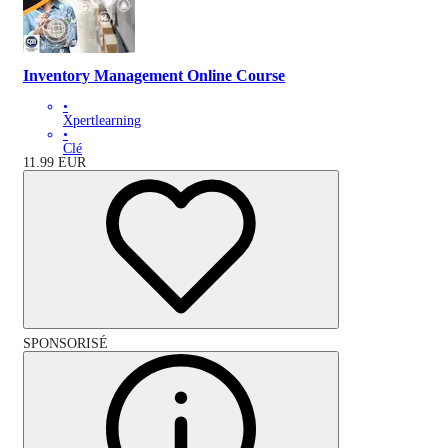
Inventory Management Online Course
•
Xpertlearning
•
Clé
11.99
EUR
SPONSORISÉ