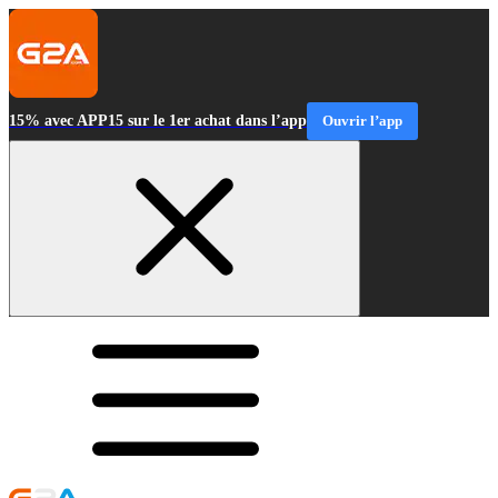
15% avec APP15 sur le 1er achat dans l’app
Ouvrir l’app