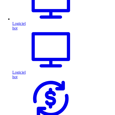
Logiciel
hot
Logiciel
hot