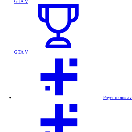
GTA V
GTA V
Payer moins a