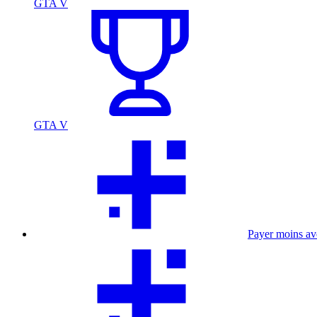
GTA V
GTA V
Payer moins a