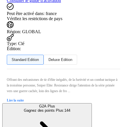
Consulter le guide d'activation
Peut être activé dans:
france
Vérifiez les restrictions de pays
Région
:
GLOBAL
Type
:
Clé
Édition:
Standard Edition
Deluxe Edition
Offrant des mécanismes de tir d'élite inégalés, de la furtivité et un combat tactique à
la troisième personne, Sniper Elite: Resistance dirige l'attention de la série primée
vers une guerre cachée, loin des lignes de fro ...
Lire la suite
G2A Plus
Gagnez des points Plus:
144