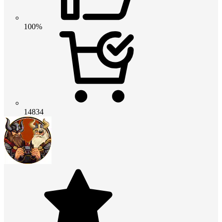
100%
14834