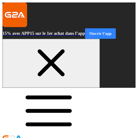
15% avec APP15 sur le 1er achat dans l’app
Ouvrir l’app