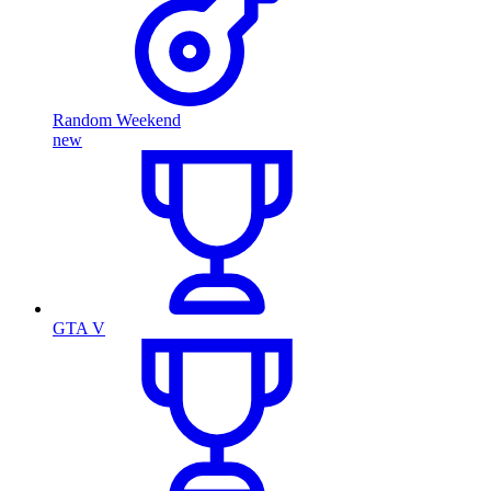
Random Weekend
new
GTA V