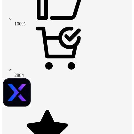
100%
2884