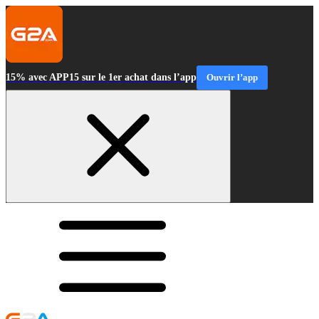
15% avec APP15 sur le 1er achat dans l’app
Ouvrir l’app