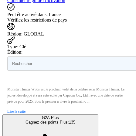
Consulter le guide d'activation
Peut être activé dans:
france
Vérifiez les restrictions de pays
Région
:
GLOBAL
Type
:
Clé
Édition:
Monster Hunter Wilds est le prochain volet de la célèbre série Monster Hunter. Le
jeu est développé et sera auto-édité par Capcom Co., Ltd., avec une date de sortie
prévue pour 2025. Sois le premier à vivre le prochain c ...
Lire la suite
G2A Plus
Gagnez des points Plus:
135