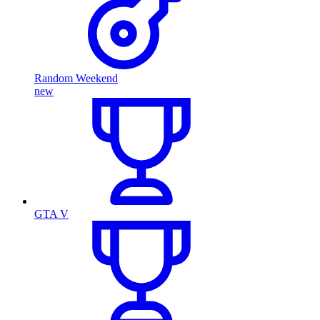
Random Weekend
new
GTA V