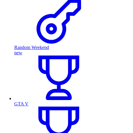
Random Weekend
new
GTA V