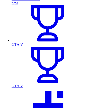
new
GTA V
GTA V