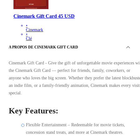
Cinemark Gift Card 45 USD
•
Cinemark
•
Clé
•
A PROPOS DE CINEMARK GIFT CARD
ÉTATS-UNIS
41.08
EUR
Cinemark Gift Card - Give the gift of unforgettable movie experiences wi
the Cinemark Gift Card — perfect for friends, family, coworkers, or
anyone who loves the big screen. Whether they prefer the latest blockbuste
an indie film, or a family-friendly animation, Cinemark makes every visit
special.
Key Features:
Flexible Entertainment – Redeemable for movie tickets,
concession stand treats, and more at Cinemark theatres.