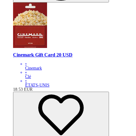
Cinemark Gift Card 20 USD
•
Cinemark
•
Clé
•
ÉTATS-UNIS
18.53
EUR