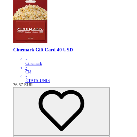
Cinemark Gift Card 40 USD
•
Cinemark
•
Clé
•
ÉTATS-UNIS
36.57
EUR