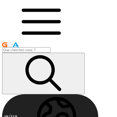
FR
EUR