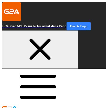
15% avec APP15 sur le 1er achat dans l’app
Ouvrir l’app