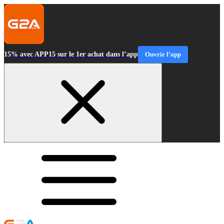
15% avec APP15 sur le 1er achat dans l’app
Ouvrir l’app