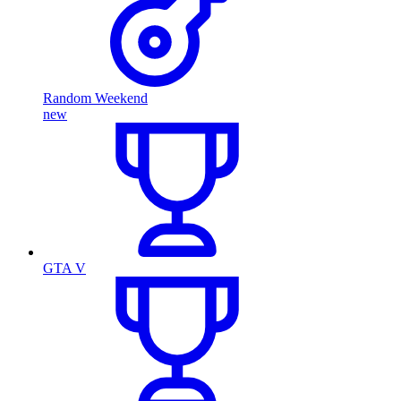
Random Weekend
new
GTA V