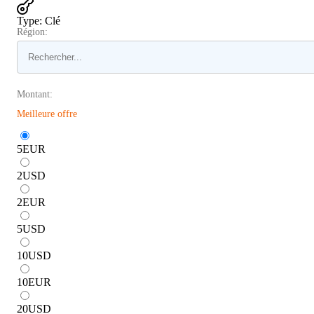
Type
:
Clé
Région:
Montant:
Meilleure offre
5
EUR
2
USD
2
EUR
5
USD
10
USD
10
EUR
20
USD