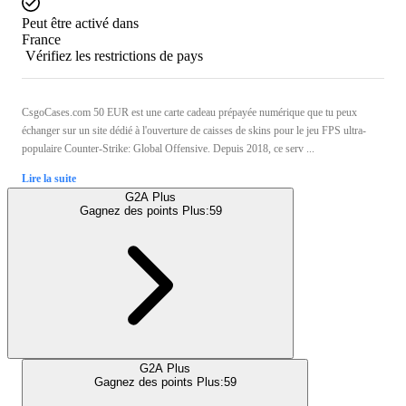
Peut être activé dans
France
Vérifiez les restrictions de pays
CsgoCases.com 50 EUR est une carte cadeau prépayée numérique que tu peux
échanger sur un site dédié à l'ouverture de caisses de skins pour le jeu FPS ultra-
populaire Counter-Strike: Global Offensive. Depuis 2018, ce serv ...
Lire la suite
G2A Plus
Gagnez des points Plus:
59
G2A Plus
Gagnez des points Plus:
59