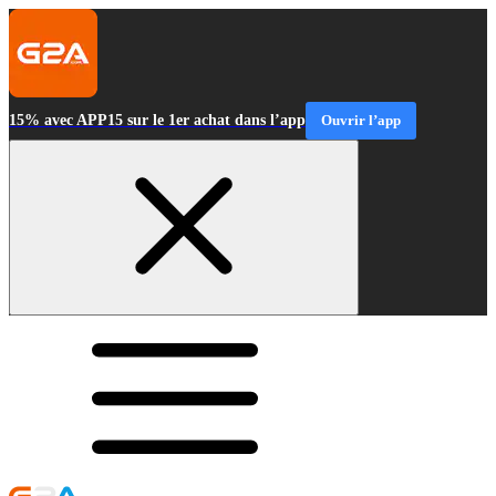
15% avec APP15 sur le 1er achat dans l’app
Ouvrir l’app