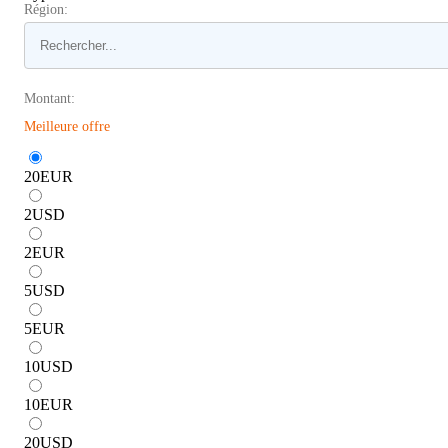
Région:
Montant:
Meilleure offre
20
EUR
2
USD
2
EUR
5
USD
5
EUR
10
USD
10
EUR
20
USD