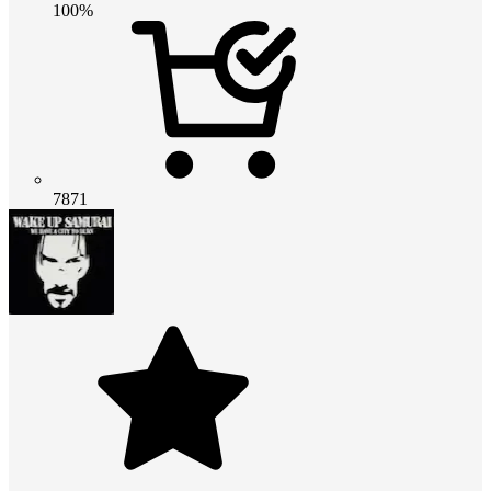
100%
7871