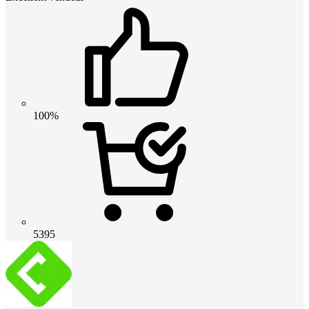
100%
5395