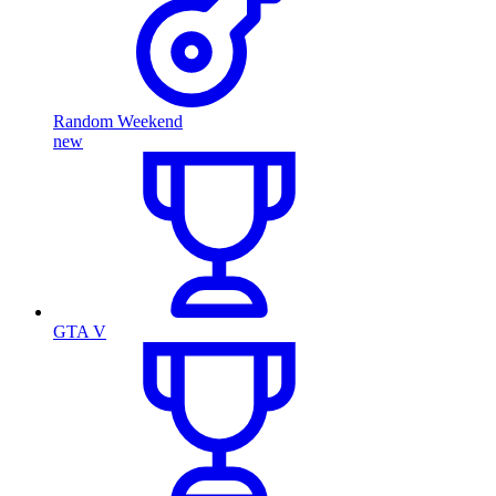
Random Weekend
new
GTA V