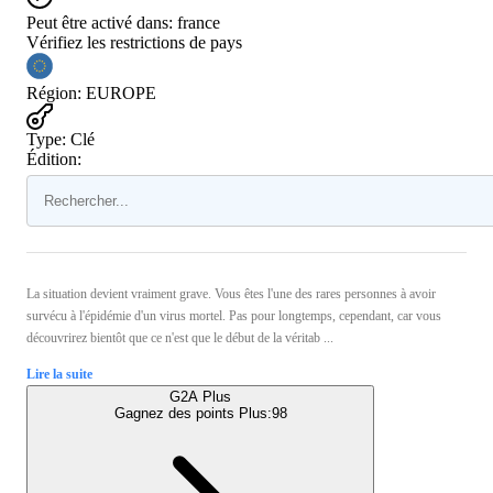
Peut être activé dans:
france
Vérifiez les restrictions de pays
Région
:
EUROPE
Type
:
Clé
Édition:
La situation devient vraiment grave. Vous êtes l'une des rares personnes à avoir
survécu à l'épidémie d'un virus mortel. Pas pour longtemps, cependant, car vous
découvrirez bientôt que ce n'est que le début de la véritab ...
Lire la suite
G2A Plus
Gagnez des points Plus:
98