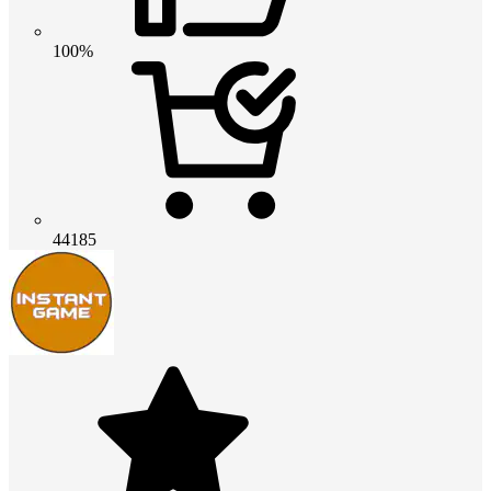
100%
44185