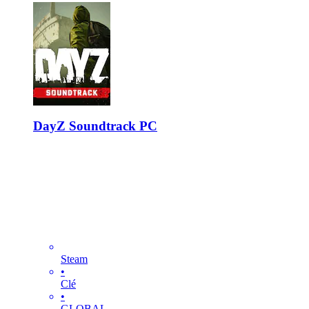
DayZ Soundtrack PC
Steam
•
Clé
•
GLOBAL