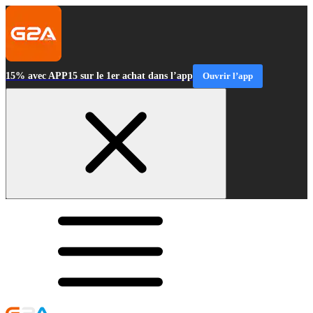
15% avec APP15 sur le 1er achat dans l’app
Ouvrir l’app