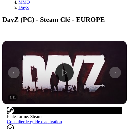
MMO
DayZ
DayZ (PC) - Steam Clé - EUROPE
1
/
11
Plate-forme
:
Steam
Consulter le guide d'activation