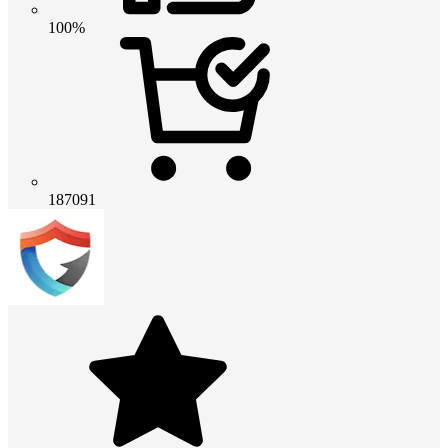
100%
187091