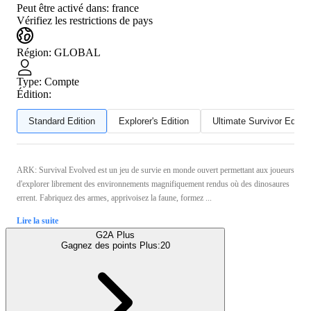
Peut être activé dans:
france
Vérifiez les restrictions de pays
Région
:
GLOBAL
Type
:
Compte
Édition:
Standard Edition
Explorer's Edition
Ultimate Survivor Editio
ARK: Survival Evolved est un jeu de survie en monde ouvert permettant aux joueurs
d'explorer librement des environnements magnifiquement rendus où des dinosaures
errent. Fabriquez des armes, apprivoisez la faune, formez ...
Lire la suite
G2A Plus
Gagnez des points Plus:
20