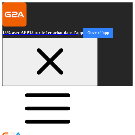
15% avec APP15 sur le 1er achat dans l’app
Ouvrir l’app