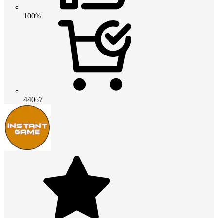
100%
44067