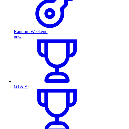
Random Weekend
new
GTA V