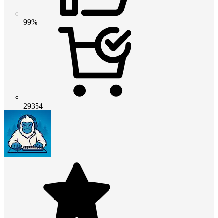
99%
29354