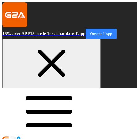
15% avec APP15 sur le 1er achat dans l’app
Ouvrir l’app