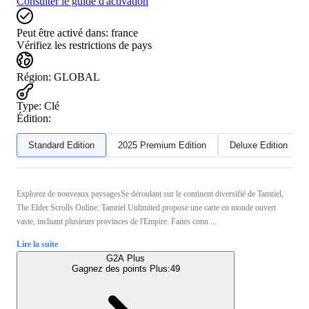
Consulter le guide d'activation
Peut être activé dans:
france
Vérifiez les restrictions de pays
Région
:
GLOBAL
Type
:
Clé
Édition:
Standard Edition
2025 Premium Edition
Deluxe Edition
Explorez de nouveaux paysagesSe déroulant sur le continent diversifié de Tamriel,
The Elder Scrolls Online: Tamriel Unlimited propose une carte en monde ouvert
vaste, incluant plusieurs provinces de l'Empire. Faites conn ...
Lire la suite
G2A Plus
Gagnez des points Plus:
49