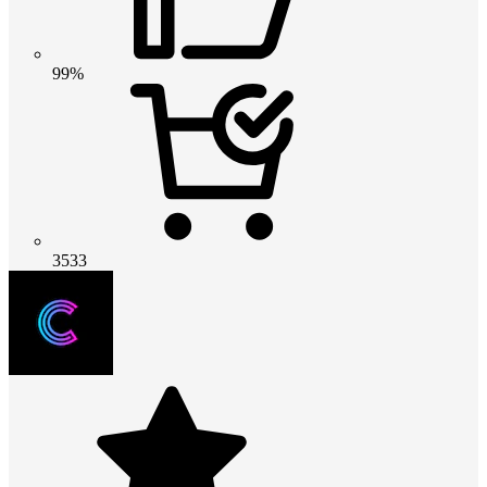
99%
3533