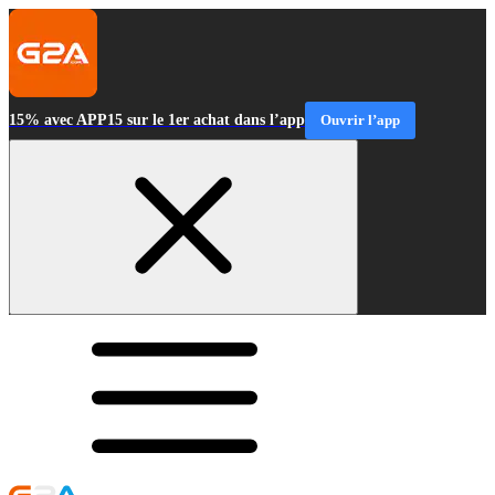
15% avec APP15 sur le 1er achat dans l’app
Ouvrir l’app