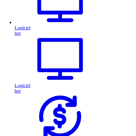
Logiciel
hot
Logiciel
hot