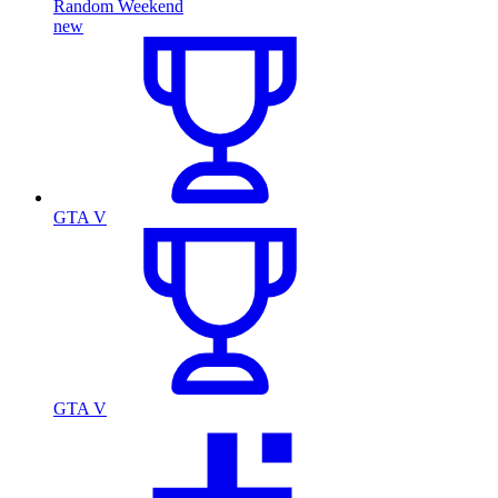
Random Weekend
new
GTA V
GTA V