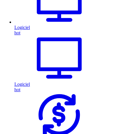
Logiciel
hot
Logiciel
hot