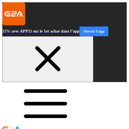
15% avec APP15 sur le 1er achat dans l’app
Ouvrir l’app