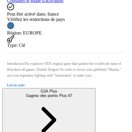
Consulter le guide d'activation
Peut être activé dans:
france
Vérifiez les restrictions de pays
Région
:
EUROPE
Type
:
Clé
IntroductionThe explosive NES original game that sparked the worldwide fame of
Beat them all games: Double Dragon!!In order to rescue your girlfriend "Marian,"
use your legendary fighting style "Sosetsuken" to make your ...
Lire la suite
G2A Plus
Gagnez des points Plus:
47