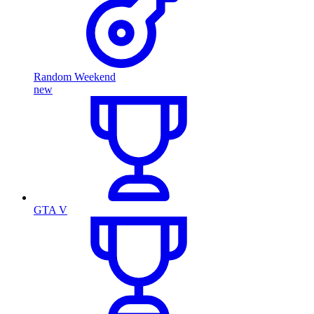
Random Weekend
new
GTA V