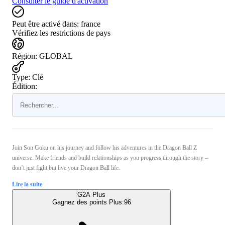
Consulter le guide d'activation
Peut être activé dans:
france
Vérifiez les restrictions de pays
Région
:
GLOBAL
Type
:
Clé
Édition:
Join Son Goku on his journey and follow his adventures in the Dragon Ball Z
universe. Make friends and build relationships as you progress through the story –
don’t just fight but live your Dragon Ball life.
Lire la suite
G2A Plus
Gagnez des points Plus:
96