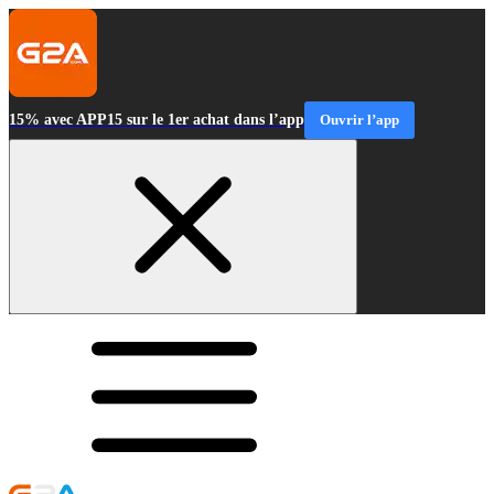
15% avec APP15 sur le 1er achat dans l’app
Ouvrir l’app