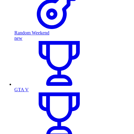
Random Weekend
new
GTA V