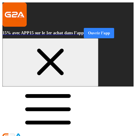
15% avec APP15 sur le 1er achat dans l’app
Ouvrir l’app