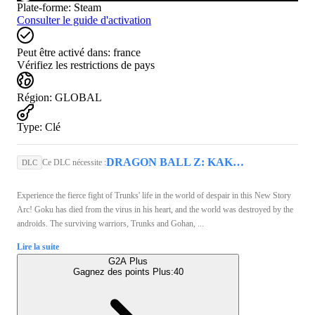
Plate-forme
:
Steam
Consulter le guide d'activation
Peut être activé dans:
france
Vérifiez les restrictions de pays
Région
:
GLOBAL
Type
:
Clé
DRAGON BALL Z: KAKAROT (PC) - Steam Key - GLOBAL
Ce DLC nécessite :
DLC
Experience the fierce fight of Trunks' life in the world of despair in this New Story
Arc! Goku has died from the virus in his heart, and the world was destroyed by the
androids. The surviving warriors, Trunks and Gohan, ...
Lire la suite
G2A Plus
Gagnez des points Plus:
40