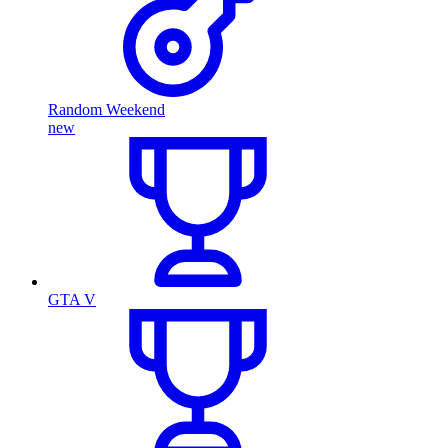
Random Weekend
new
GTA V