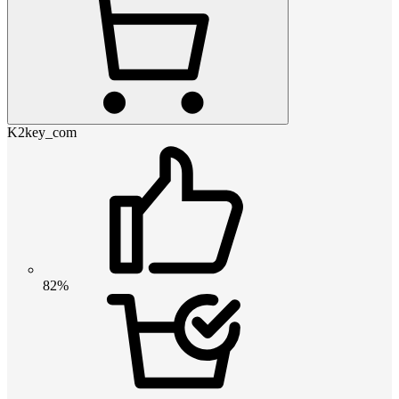
K2key_com
82%