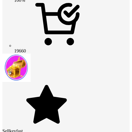
100%
19660
Sellkeyfast