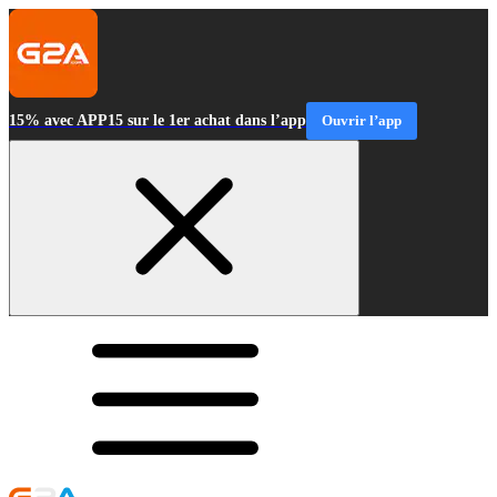
15% avec APP15 sur le 1er achat dans l’app
Ouvrir l’app