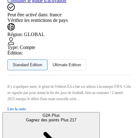
Consulter le guide d'activation
Peut être activé dans:
france
Vérifiez les restrictions de pays
Région
:
GLOBAL
Type
:
Compte
Édition:
Standard Edition
Ultimate Edition
Il y a quelques mois, le géant de l'édition EA a fait ses adieux à la marque FIFA. Cela
ne signifie pas pour autant la fin des jeux de football, bien au contraire ! L'année
2023 marque le début d'une toute nouvelle série ...
Lire la suite
G2A Plus
Gagnez des points Plus:
217