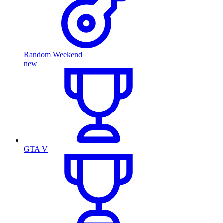
Random Weekend
new
GTA V