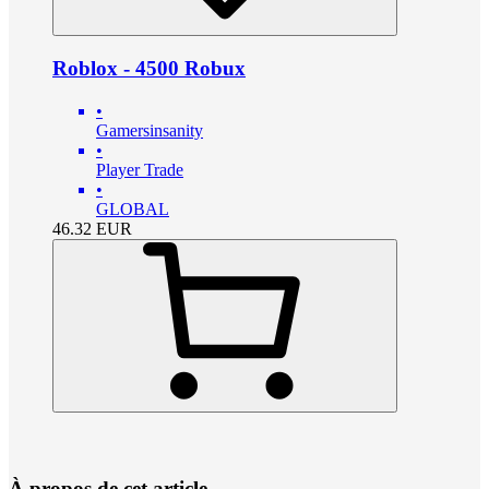
Roblox - 4500 Robux
•
Gamersinsanity
•
Player Trade
•
GLOBAL
46.32
EUR
À propos de cet article