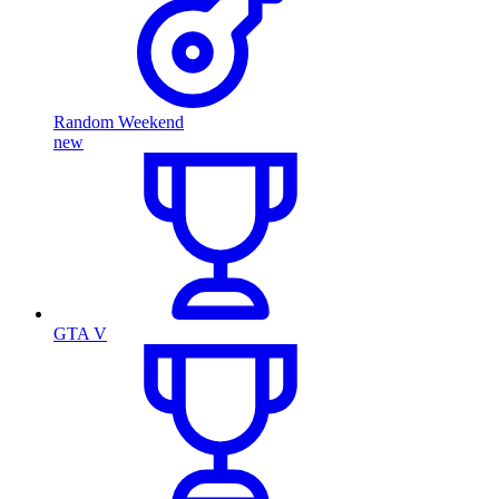
Random Weekend
new
GTA V