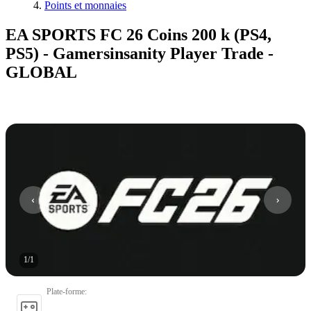
Points et monnaies
EA SPORTS FC 26 Coins 200 k (PS4,
PS5) - Gamersinsanity Player Trade -
GLOBAL
1
/
1
Plate-forme
: