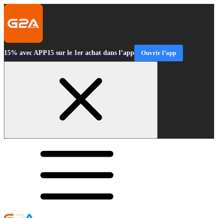
15% avec APP15 sur le 1er achat dans l’app
Ouvrir l’app