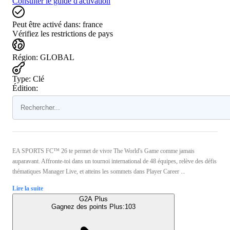
Consulter le guide d'activation
Peut être activé dans:
france
Vérifiez les restrictions de pays
Région
:
GLOBAL
Type
:
Clé
Édition:
EA SPORTS FC™ 26 te permet de vivre The World's Game comme jamais
auparavant. Affronte-toi dans un tournoi international de 48 équipes, relève des défis
thématiques Manager Live, et atteins les sommets dans Player Career ...
Lire la suite
G2A Plus
Gagnez des points Plus:
103