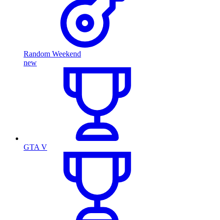
Random Weekend
new
GTA V