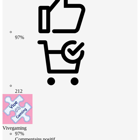
97%
212
Vivegaming
97%
Commentaire positif