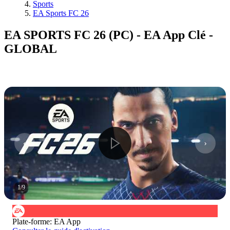
Sports
EA Sports FC 26
EA SPORTS FC 26 (PC) - EA App Clé -
GLOBAL
1
/
9
Plate-forme
:
EA App