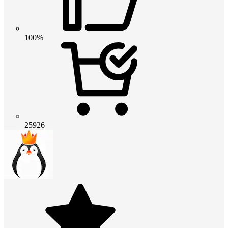
100%
25926