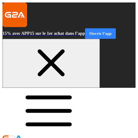
15% avec APP15 sur le 1er achat dans l’app
Ouvrir l’app