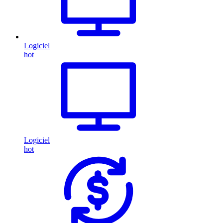
Logiciel
hot
Logiciel
hot