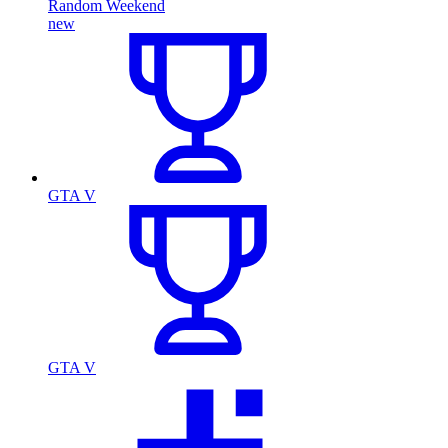
Random Weekend
new
GTA V
GTA V