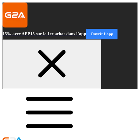
15% avec APP15 sur le 1er achat dans l’app
Ouvrir l’app