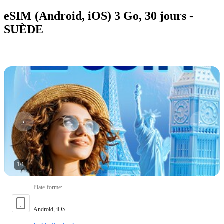
eSIM (Android, iOS) 3 Go, 30 jours -
SUÈDE
1
/
1
Plate-forme
:
Android, iOS