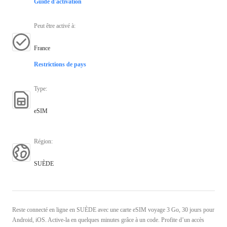
Guide d'activation
Peut être activé à
:
France
Restrictions de pays
Type
:
eSIM
Région
:
SUÈDE
Reste connecté en ligne en SUÈDE avec une carte eSIM voyage 3 Go, 30 jours pour
Android, iOS. Active-la en quelques minutes grâce à un code. Profite d’un accès