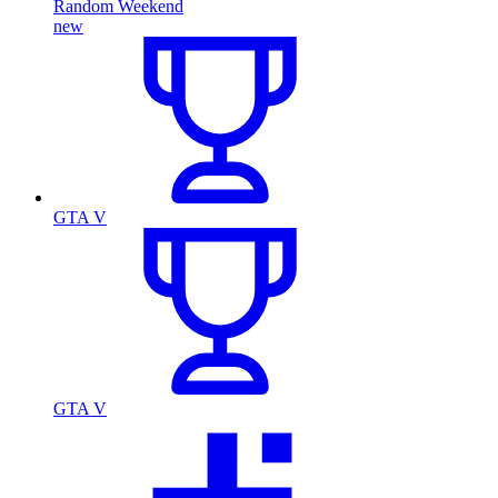
Random Weekend
new
GTA V
GTA V