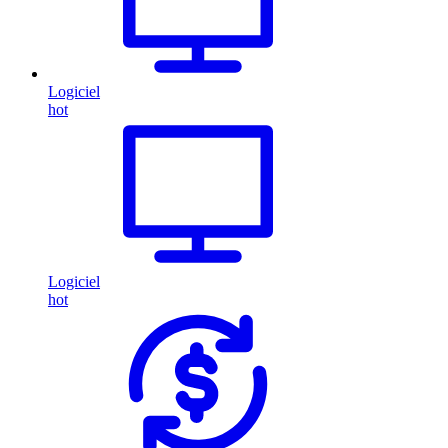
Logiciel
hot
Logiciel
hot