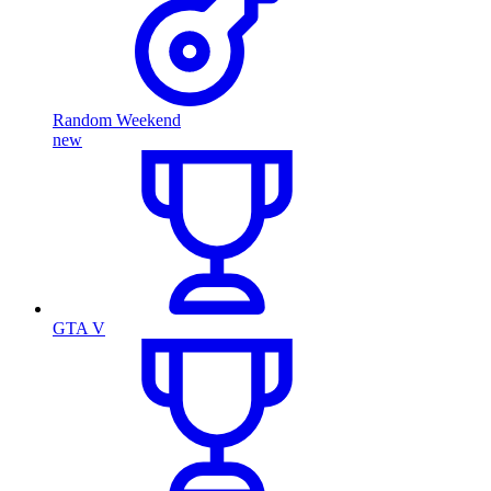
Random Weekend
new
GTA V