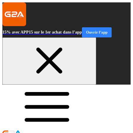
15% avec APP15 sur le 1er achat dans l’app
Ouvrir l’app