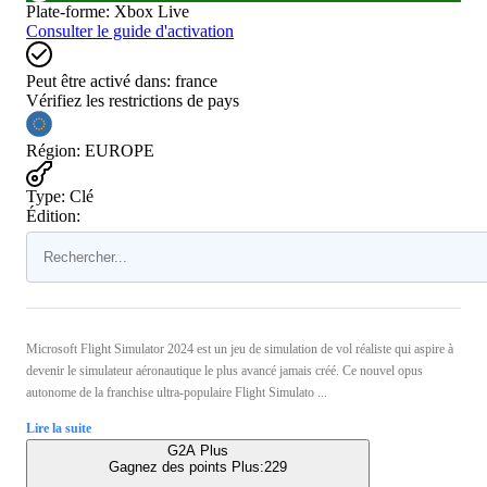
Plate-forme
:
Xbox Live
Consulter le guide d'activation
Peut être activé dans:
france
Vérifiez les restrictions de pays
Région
:
EUROPE
Type
:
Clé
Édition:
Microsoft Flight Simulator 2024 est un jeu de simulation de vol réaliste qui aspire à
devenir le simulateur aéronautique le plus avancé jamais créé. Ce nouvel opus
autonome de la franchise ultra-populaire Flight Simulato ...
Lire la suite
G2A Plus
Gagnez des points Plus:
229