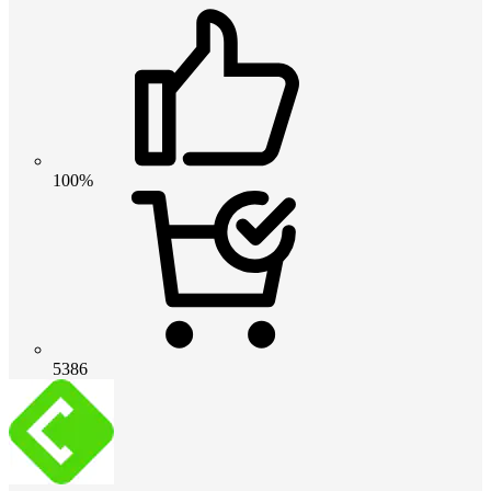
100%
5386