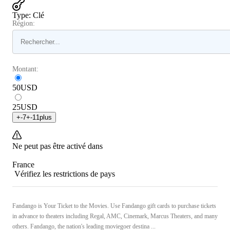
Type
:
Clé
Région:
Montant:
50
USD
25
USD
+
-7
+
-11
plus
Ne peut pas être activé dans
France
Vérifiez les restrictions de pays
Fandango is Your Ticket to the Movies. Use Fandango gift cards to purchase tickets
in advance to theaters including Regal, AMC, Cinemark, Marcus Theaters, and many
others. Fandango, the nation's leading moviegoer destina ...