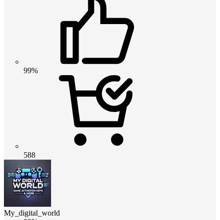
99%
588
My_digital_world