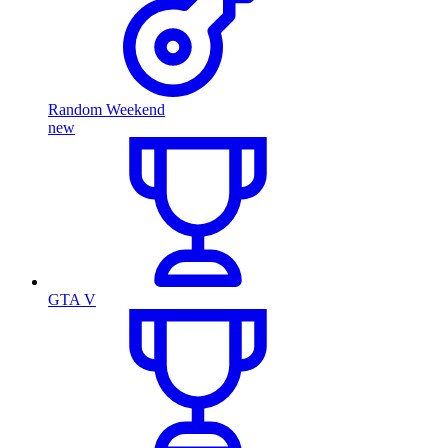
Random Weekend
new
GTA V