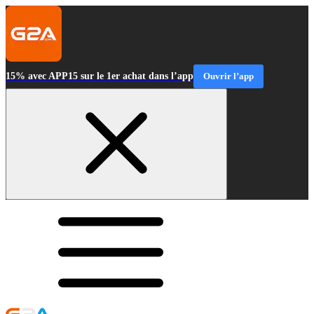
15% avec APP15 sur le 1er achat dans l’app
Ouvrir l’app