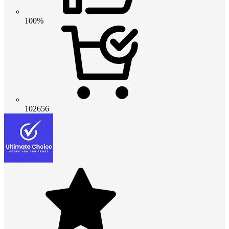
100%
102656