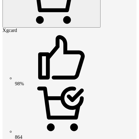
Xgcard
98%
864