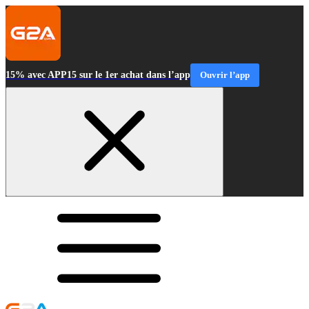
15% avec APP15 sur le 1er achat dans l’app
Ouvrir l’app