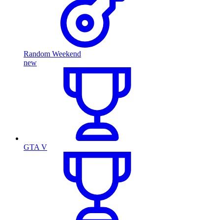
Random Weekend
new
GTA V