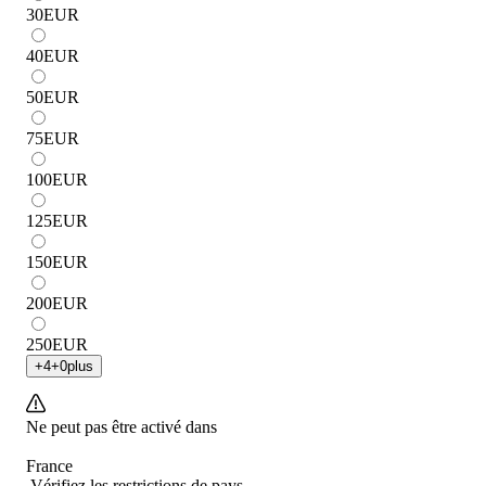
30
EUR
40
EUR
50
EUR
75
EUR
100
EUR
125
EUR
150
EUR
200
EUR
250
EUR
+
4
+
0
plus
Ne peut pas être activé dans
France
Vérifiez les restrictions de pays