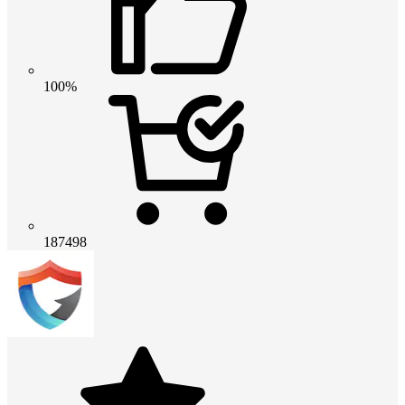
100%
187498