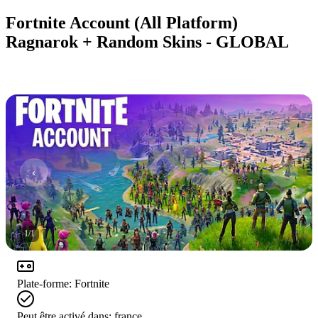
Fortnite Account (All Platform)
Ragnarok + Random Skins - GLOBAL
1
/
1
Plate-forme
:
Fortnite
Peut être activé dans:
france