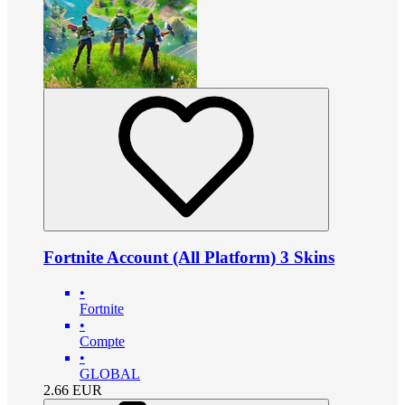
Fortnite Account (All Platform) 3 Skins
•
Fortnite
•
Compte
•
GLOBAL
2.66
EUR