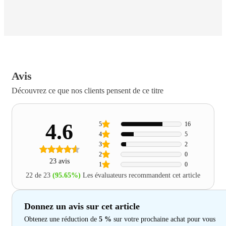
Avis
Découvrez ce que nos clients pensent de ce titre
4.6
5
16
4
5
3
2
2
0
23 avis
1
0
22 de 23
(95.65%)
Les évaluateurs recommandent cet article
Donnez un avis sur cet article
Obtenez une réduction de
5 %
sur votre prochaine achat pour vous