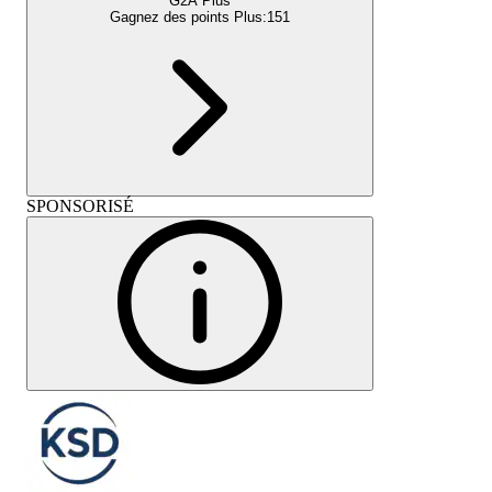
G2A Plus
Gagnez des points Plus:
151
SPONSORISÉ