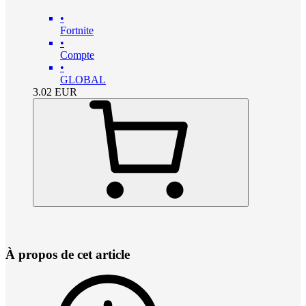
•
Fortnite
•
Compte
•
GLOBAL
3.02
EUR
À propos de cet article