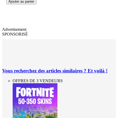
Ajouter au panier
Advertisement
SPONSORISÉ
Vous recherchez des articles similaires ? Et voilà !
OFFRES DE 3 VENDEURS