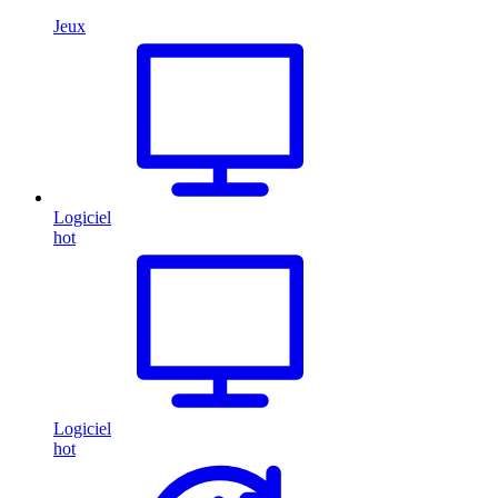
Jeux
Logiciel
hot
Logiciel
hot