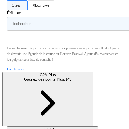
Steam
Xbox Live
Édition:
Forza Horizon 6 te permet de découvrir les paysages à couper le souffle du Japon et
de devenir une légende de la course au Horizon Festival. Ajoute dès maintenant ce
jeu palpitant à ta liste de souhaits !
Lire la suite
G2A Plus
Gagnez des points Plus:
143