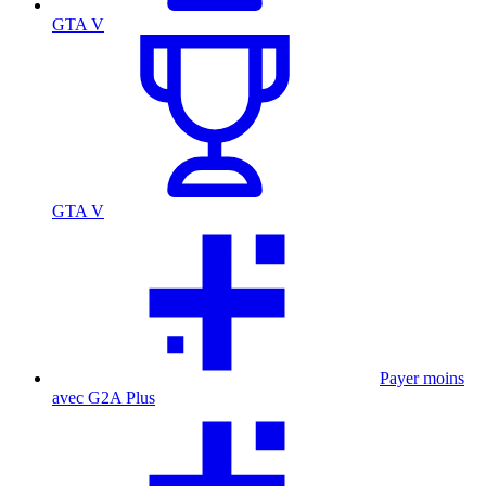
GTA V
GTA V
Payer moins
avec G2A Plus