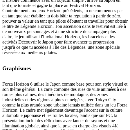
L'histoire commence avec un objectif simple : arrive au Japon en
tant que touriste et gagne ta place au Festival Horizon.
Contrairement aux jeux Horizon précédents, tu ne commences pas
en tant que star établie ; tu dois bâtir ta réputation à partir de zéro,
prouver ta valeur en tant que pilote débutant et travailler pour obtenir
le titre de Légende Horizon. Ton ascension dans le festival est liée à
de nouveaux personnages et à une structure de campagne plus
claire, le jeu utilisant l'Invitational Horizon, les bracelets et les
activités Découvrir le Japon pour faire avancer ta progression
jusqu'à ce que tu accèdes à l'Île des Légendes, une zone spéciale
réservée aux meilleurs pilotes.
Graphismes
Forza Horizon 6 utilise le Japon comme base pour son style visuel et
son thème général. La carte combine des rues de ville animées à des
routes plus calmes, des itinéraires de montagne, des zones
industrielles et des régions alpines enneigées, avec Tokyo City
comme la plus grande zone urbaine jamais utilisée dans un jeu Forza
Horizon. Le cadre met également davantage l'accent sur la culture
automobile japonaise et les routes locales, tandis que sur PC, la
présentation inclut des réflexions avec lancer de rayons et une
illumination globale, ainsi que la prise en charge des visuels 4K