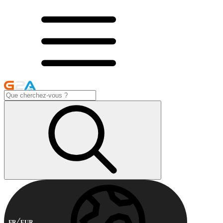
FR
EUR