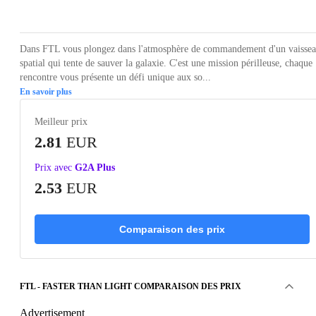
Loading...
Loading...
Loading...
Loading...
Loading
Dans FTL vous plongez dans l'atmosphère de commandement d'un vaisse
spatial qui tente de sauver la galaxie. C'est une mission périlleuse, chaque
rencontre vous présente un défi unique aux so...
En savoir plus
Meilleur prix
2.81
EUR
Prix avec
G2A Plus
2.53
EUR
Comparaison des prix
FTL - FASTER THAN LIGHT COMPARAISON DES PRIX
Advertisement