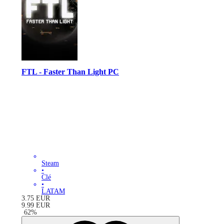
FTL - Faster Than Light PC
Steam
•
Clé
•
LATAM
3.75
EUR
9.99
EUR
-
62
%