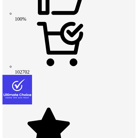
100%
102702