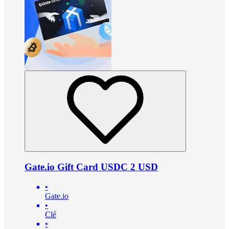
Gate.io Gift Card USDC 2 USD
•
Gate.io
•
Clé
•