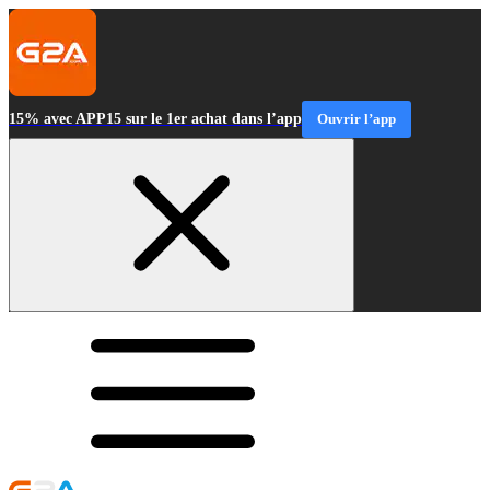
15% avec APP15 sur le 1er achat dans l’app
Ouvrir l’app