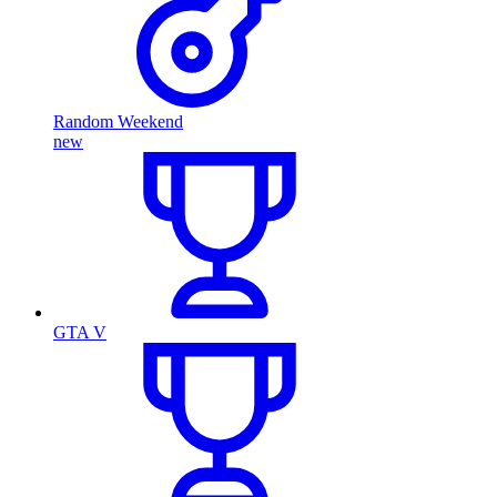
Random Weekend
new
GTA V