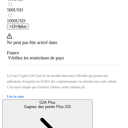
500
USD
1000
USD
+
13
+
9
plus
Ne peut pas être activé dans
France
Vérifiez les restrictions de pays
La Gate Crypto Gift Card est un produit innovant et flexible qui permet aux
utilisateurs d'acquérir ou d'offrir des cryptomonnaies en achetant une carte cadeau.
C'est aussi simple que d'acheter d'autres cartes cadeaux ph ...
Lire la suite
G2A Plus
Gagnez des points Plus:
215