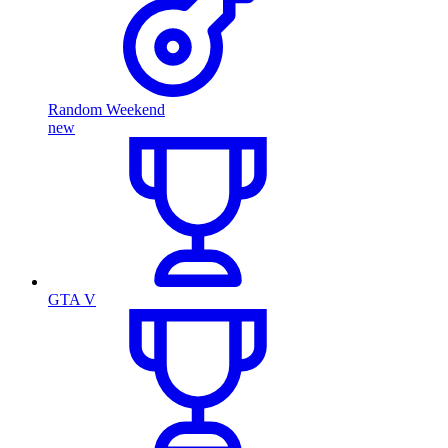
Random Weekend
new
GTA V