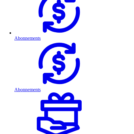
Abonnements
Abonnements