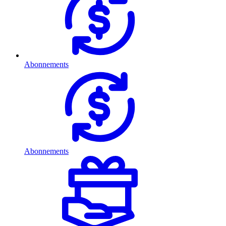
Abonnements
Abonnements