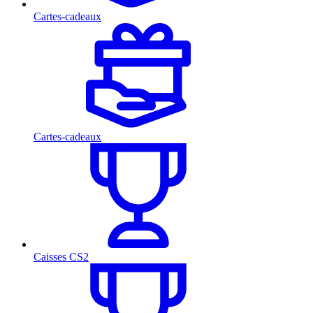
Cartes-cadeaux
Cartes-cadeaux
Caisses CS2