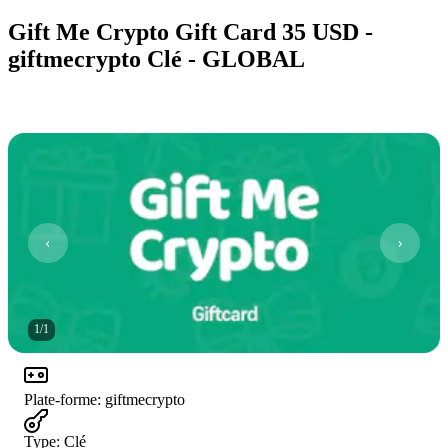
Gift Me Crypto Gift Card 35 USD -
giftmecrypto Clé - GLOBAL
1
/
1
Plate-forme
:
giftmecrypto
Type
:
Clé