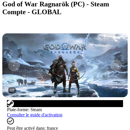
God of War Ragnarök (PC) - Steam
Compte - GLOBAL
1
/
8
Plate-forme
:
Steam
Consulter le guide d'activation
Peut être activé dans:
france