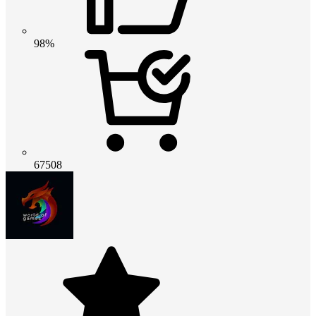
98%
67508