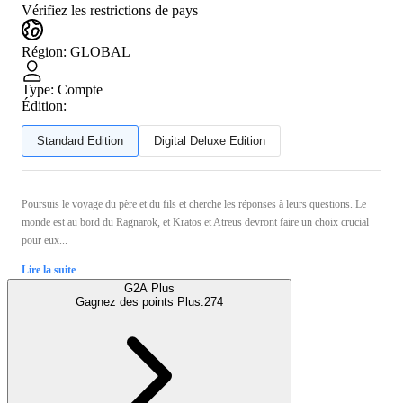
Vérifiez les restrictions de pays
Région
:
GLOBAL
Type
:
Compte
Édition:
Standard Edition
Digital Deluxe Edition
Poursuis le voyage du père et du fils et cherche les réponses à leurs questions. Le
monde est au bord du Ragnarok, et Kratos et Atreus devront faire un choix crucial
pour eux...
Lire la suite
G2A Plus
Gagnez des points Plus:
274