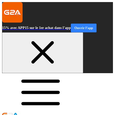
15% avec APP15 sur le 1er achat dans l’app
Ouvrir l’app