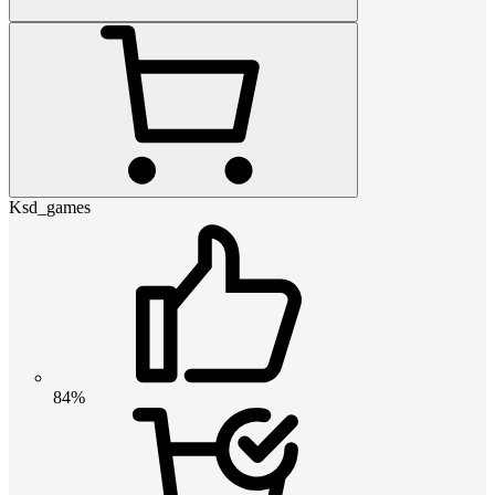
Ksd_games
84%