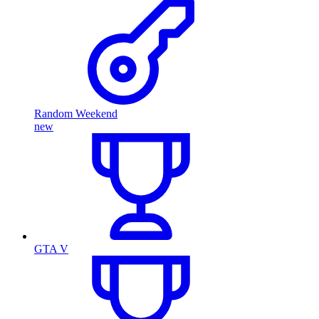
Random Weekend
new
GTA V