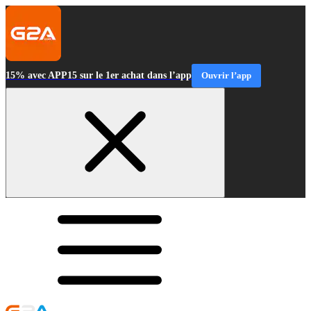
15% avec APP15 sur le 1er achat dans l’app
Ouvrir l’app