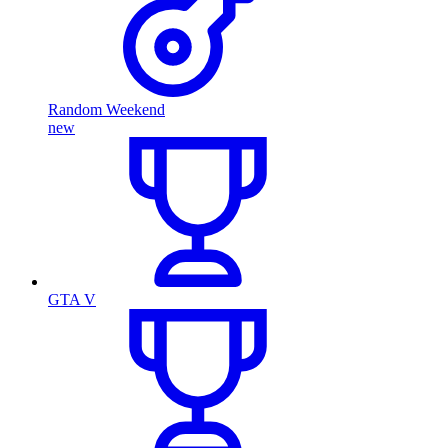
Random Weekend
new
GTA V