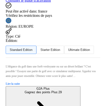
Consulter le guide d'activation
Peut être activé dans:
france
Vérifiez les restrictions de pays
Région
:
EUROPE
Type
:
Clé
Édition:
Standard Edition
Starter Edition
Ultimate Edition
L'élégance du golf dans une forêt verdoyante ou sur un désert brûlant ? C'est
possible ! Essayez une partie de golf avec ce simulateur multijoueur. Appelez vos
amis pour jouer ensemble. Obtenez votre score le plus satisf ...
Lire la suite
G2A Plus
Gagnez des points Plus:
29