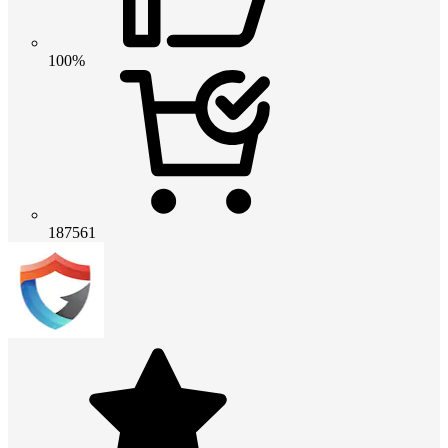
100%
187561