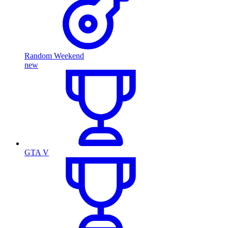
Random Weekend
new
GTA V