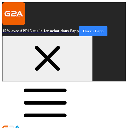
15% avec APP15 sur le 1er achat dans l’app
Ouvrir l’app