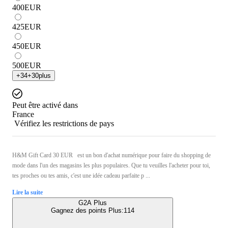
400
EUR
425
EUR
450
EUR
500
EUR
+
34
+
30
plus
Peut être activé dans
France
Vérifiez les restrictions de pays
H&M Gift Card 30 EUR est un bon d'achat numérique pour faire du shopping de
mode dans l'un des magasins les plus populaires. Que tu veuilles l'acheter pour toi,
tes proches ou tes amis, c'est une idée cadeau parfaite p ...
Lire la suite
G2A Plus
Gagnez des points Plus:
114