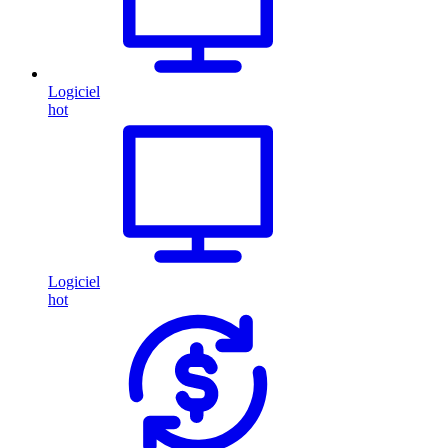
Logiciel
hot
Logiciel
hot