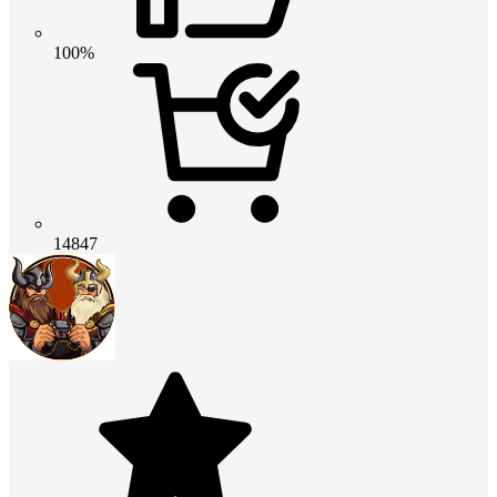
100%
14847