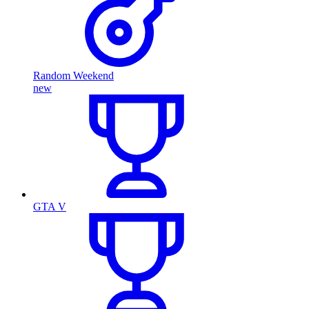
Random Weekend
new
GTA V