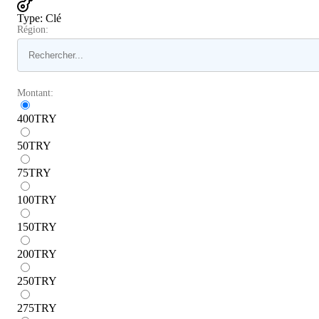
Type
:
Clé
Région:
Montant:
400
TRY
50
TRY
75
TRY
100
TRY
150
TRY
200
TRY
250
TRY
275
TRY