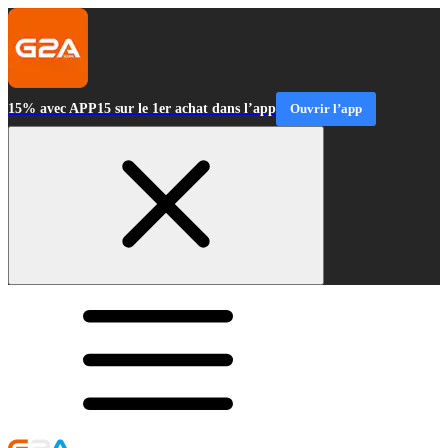
15% avec APP15 sur le 1er achat dans l’app
Ouvrir l’app