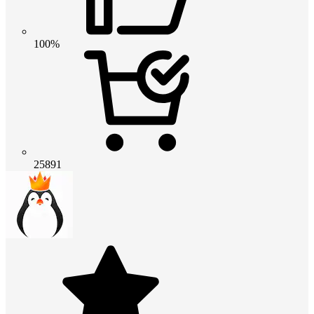
100%
25891